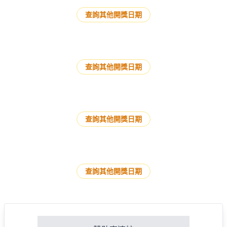
查詢其他開獎日期
查詢其他開獎日期
查詢其他開獎日期
查詢其他開獎日期