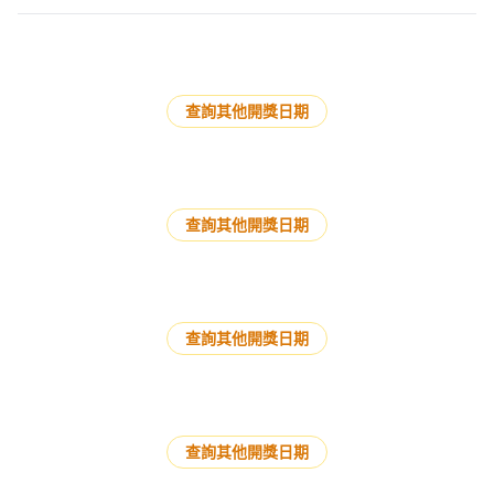
查詢其他開獎日期
查詢其他開獎日期
查詢其他開獎日期
查詢其他開獎日期