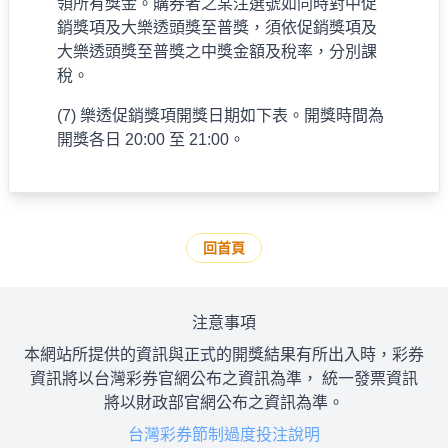
領所有獎金。購券者之某注選號如同時對中促
銷獎項及大樂透頭獎至普獎，須依促銷獎項及
大樂透頭獎至普獎之中獎金額及稅率，分別課
稅。
(7) 樂透促銷獎項開獎日期如下表。開獎時間為
開獎各日 20:00 至 21:00。
回首頁
注意事項
本網站所提供的資訊與正式的開獎結果有所出入時，彩券
資訊將以台灣彩券官網公布之資訊為準， 統一發票資訊
將以財政部官網公布之資訊為準。
台灣彩券節制過度投注說明