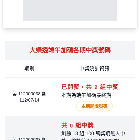
大樂透端午加碼各期中獎號碼
期別
中獎統計資訊
已開獎，共 2 組中獎
第 112000068 期
本期為端午加碼最終期
112/07/14
本期開獎號碼
共 0 組中獎
剩餘 13 組 100 萬獎項無人中
第 112000067 期