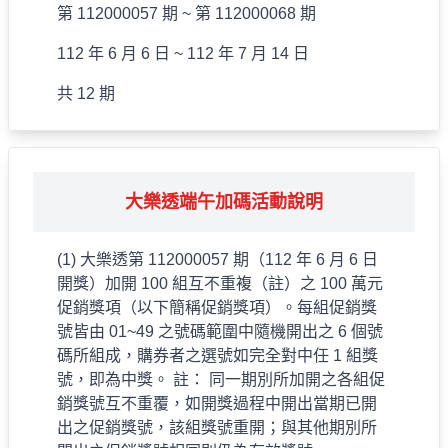
第 112000057 期 ~ 第 112000068 期
112 年 6 月 6 日 ~ 112 年 7 月 14 日
共 12 期
大樂透端午加碼活動說明
(1) 大樂透第 112000057 期（112 年 6 月 6 日
開獎）加開 100 組互不重複（註）之 100 萬元
促銷獎項（以下簡稱促銷獎項）。每組促銷獎
號皆由 01~49 之號碼範圍中隨機開出之 6 個號
碼所組成，購券者之選號如完全對中任 1 組獎
號，即為中獎。 註： 同一期別所加開之各組促
銷獎號互不重覆，如開獎過程中開出當期已開
出之促銷獎號，該組獎號重開；與其他期別所