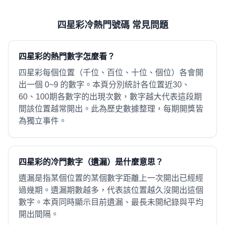
四星彩冷熱門號碼 常見問題
四星彩的熱門數字怎麼看？
四星彩每個位置（千位、百位、十位、個位）各會開
出一個 0~9 的數字。本頁分別統計各位置近30、
60、100期各數字的出現次數，數字越大代表這段期
間該位置越常開出。此為歷史數據整理，每期開獎皆
為獨立事件。
四星彩的冷門數字（遺漏）是什麼意思？
遺漏是指某個位置的某個數字距離上一次開出已經經
過幾期。遺漏期數越多，代表該位置越久沒開出這個
數字。本頁同時顯示目前遺漏、最長未開紀錄與平均
開出間隔。