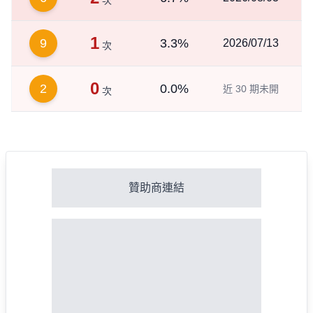
1
9
3.3%
2026/07/13
次
0
2
0.0%
近 30 期未開
次
贊助商連結