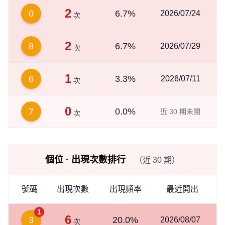
2
0
6.7%
2026/07/24
次
2
8
6.7%
2026/07/29
次
1
6
3.3%
2026/07/11
次
0
7
0.0%
近 30 期未開
次
個位 · 出現次數排行
（近 30 期）
號碼
出現次數
出現頻率
最近開出
1
6
3
20.0%
2026/08/07
次