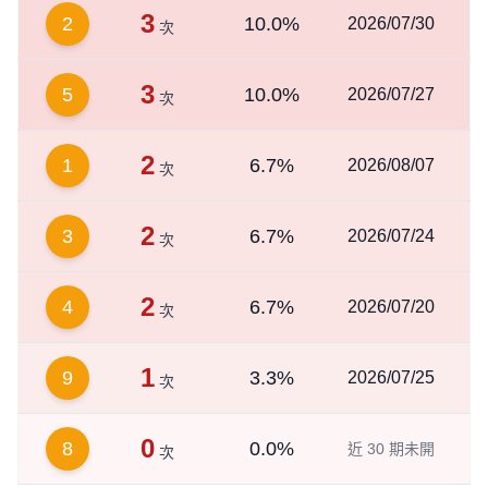
3
2
10.0%
2026/07/30
次
3
5
10.0%
2026/07/27
次
2
1
6.7%
2026/08/07
次
2
3
6.7%
2026/07/24
次
2
4
6.7%
2026/07/20
次
1
9
3.3%
2026/07/25
次
0
8
0.0%
近 30 期未開
次