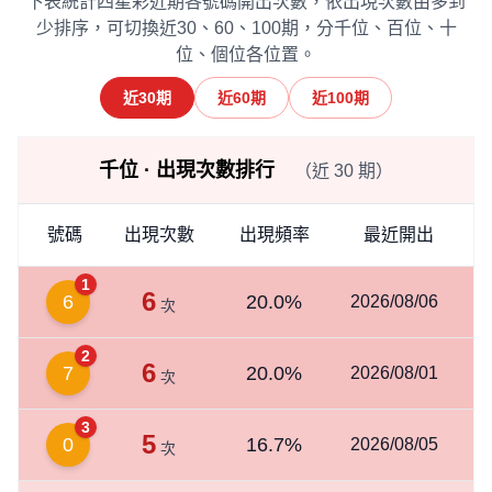
下表統計四星彩近期各號碼開出次數，依出現次數由多到
少排序，可切換近30、60、100期，分千位、百位、十
位、個位各位置。
近30期
近60期
近100期
千位 · 出現次數排行
（近 30 期）
號碼
出現次數
出現頻率
最近開出
1
6
6
20.0%
2026/08/06
次
2
6
7
20.0%
2026/08/01
次
3
5
0
16.7%
2026/08/05
次