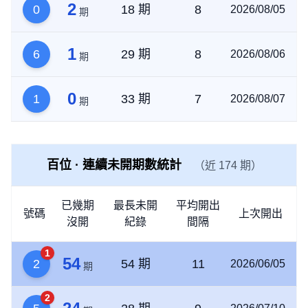
2
0
18 期
8
2026/08/05
期
1
6
29 期
8
2026/08/06
期
0
1
33 期
7
2026/08/07
期
百位 · 連續未開期數統計
（近 174 期）
已幾期
最長未開
平均開出
號碼
上次開出
沒開
紀錄
間隔
1
54
2
54 期
11
2026/06/05
期
2