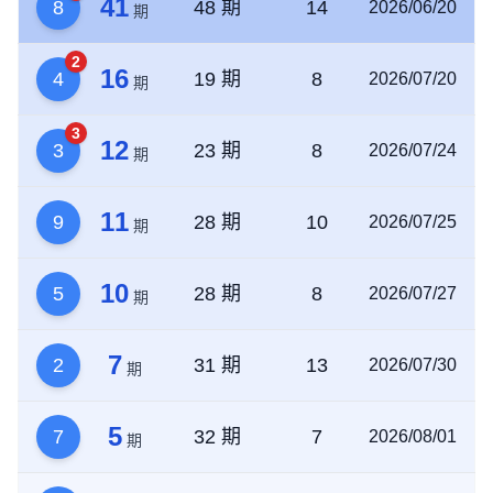
41
8
48 期
14
2026/06/20
期
2
16
4
19 期
8
2026/07/20
期
3
12
3
23 期
8
2026/07/24
期
11
9
28 期
10
2026/07/25
期
10
5
28 期
8
2026/07/27
期
7
2
31 期
13
2026/07/30
期
5
7
32 期
7
2026/08/01
期