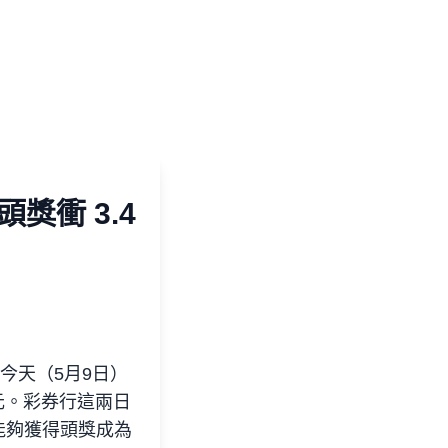
頭獎衝 3.4
而今天（5月9日）
億元。彩券行這兩日
能夠獲得頭獎成為