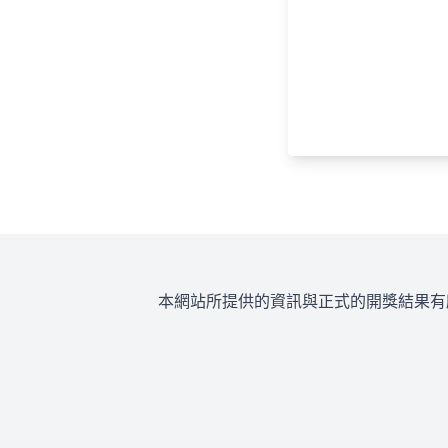
本網站所提供的資訊與正式的開獎結果有