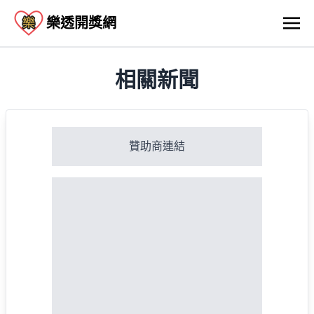
樂透開獎網
相關新聞
贊助商連結