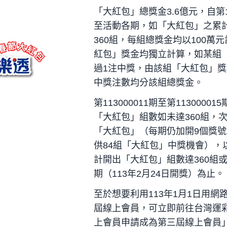
「大紅包」總獎金3.6億元，自第11
至活動各期，如「大紅包」之累
360組，每組總獎金均以100萬
紅包」獎金均獨立計算，如某組
過1注中獎，由該組「大紅包」
中獎注數均分該組總獎金。
第113000011期至第113000
「大紅包」組數如未達360組，
「大紅包」（每期仍加開9個獎
供84組「大紅包」中獎機會），
計開出「大紅包」組數達360組或至第
期（113年2月24日開獎）為止。
至於想要利用113年1月1日用網
屆線上會員，可立即前往台灣運
上會員申請成為第三屆線上會員