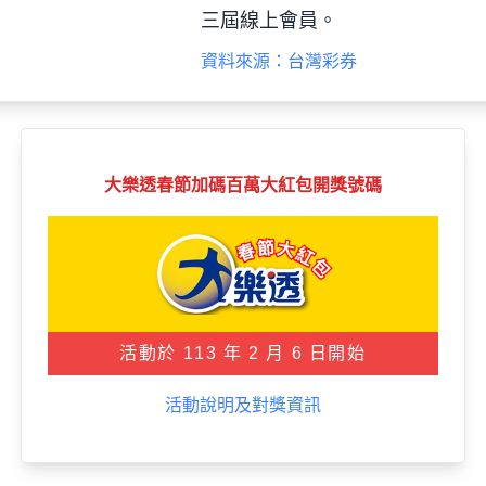
三屆線上會員。
資料來源：台灣彩券
大樂透春節加碼百萬大紅包開獎號碼
活動於 113 年 2 月 6 日開始
活動說明及對獎資訊