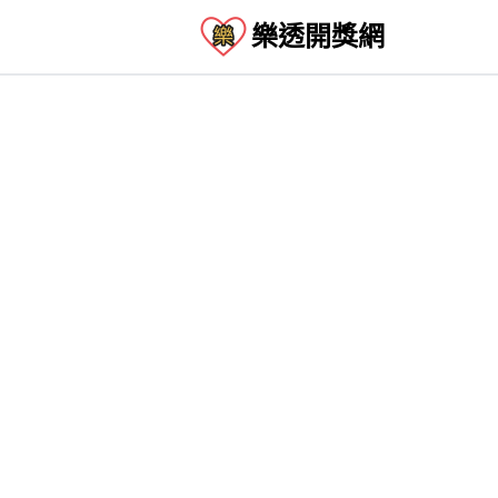
樂透開獎網