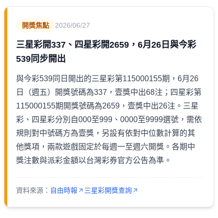
開獎焦點
2026/06/27
三星彩開337、四星彩開2659，6月26日與今彩
539同步開出
與今彩539同日開出的三星彩第115000155期，6月26
日（週五）開獎號碼為337，壹獎中出68注；四星彩第
115000155期開獎號碼為2659，壹獎中出26注。三星
彩、四星彩分別自000至999、0000至9999選號，需依
規則對中號碼方為壹獎，另設有依對中位數計算的其
他獎項，兩款遊戲固定於每週一至週六開獎。各期中
獎注數與派彩金額以台灣彩券官方公告為準。
資料來源：
自由時報
三星彩開獎查詢