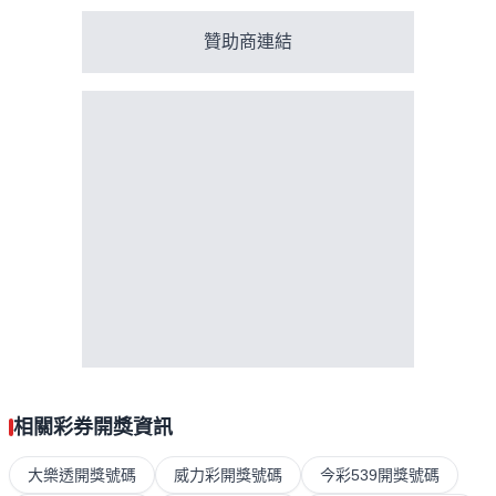
贊助商連結
相關彩券開獎資訊
大樂透開獎號碼
威力彩開獎號碼
今彩539開獎號碼