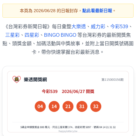
本頁為 2026/06/28 的日報封存，
點此看最新日報
。
《台灣彩券新聞日報》每日彙整
大樂透
、
威力彩
、
今彩539
、
三星彩
、
四星彩
、
BINGO BINGO
等台灣彩券的最新開獎焦
點、頭獎金額、加碼活動與中獎故事，並附上當日開獎號碼圖
卡，帶你快速掌握台彩最新消息。