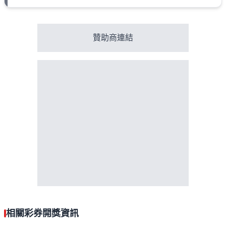
贊助商連結
相關彩券開獎資訊