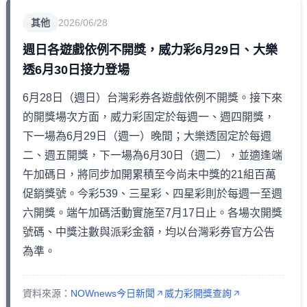
其他
2026/06/28
週日各遊戲依例不開獎，威力彩6月29日、大樂
透6月30日接力登場
6月28日（週日）台灣彩券各遊戲依例不開獎。接下來
的開獎場次方面，威力彩固定於每週一、週四開獎，
下一場為6月29日（週一）晚間；大樂透固定於每週
二、週五開獎，下一場為6月30日（週二），並適逢端
午加碼日，將同步加開累積至今尚未中獎的21組百萬
促銷獎號。今彩539、三星彩、四星彩則於每週一至週
六開獎。端午加碼活動實施至7月17日止。各場次開獎
號碼、中獎注數與派彩金額，均以台灣彩券官方公告
為準。
資料來源：
NOWnews今日新聞
威力彩開獎查詢