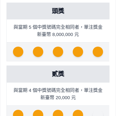
頭獎
與當期 5 個中獎號碼完全相同者，單注獎金
新臺幣 8,000,000 元
貳獎
與當期 4 個中獎號碼完全相同者，單注獎金
新臺幣 20,000 元