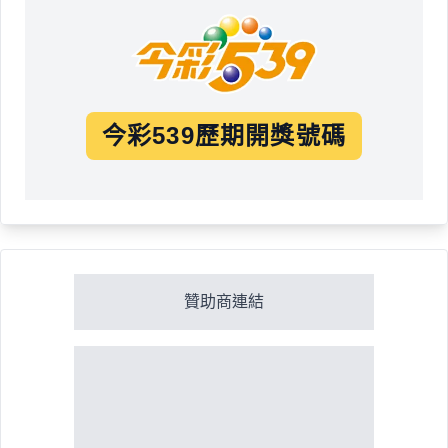
今彩539歷期開獎號碼
贊助商連結