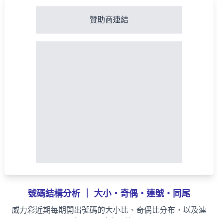
贊助商連結
號碼結構分析 ｜ 大小・奇偶・連號・同尾
威力彩近期每期開出號碼的大小比、奇偶比分布，以及連