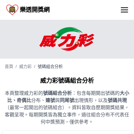
樂透開獎網
首頁
/
威力彩
/
號碼組合分析
威力彩號碼組合分析
本頁整理威力彩的
號碼組合分析
：包含每期開出號碼的
大小
比、奇偶比
分布、
連號
與
同尾號
出現情形，以及
號碼共現
（最常一起開出的號碼組合）。資料皆取自歷期開獎結果，
客觀呈現。每期開獎皆為獨立事件，過往組合分布不代表任
何中獎預測，僅供參考。