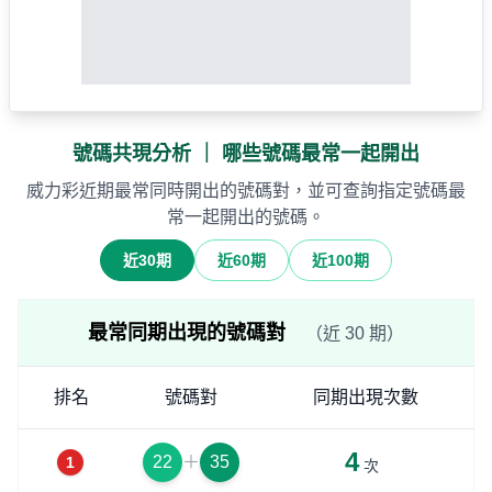
號碼共現分析 ｜ 哪些號碼最常一起開出
威力彩近期最常同時開出的號碼對，並可查詢指定號碼最
常一起開出的號碼。
近30期
近60期
近100期
最常同期出現的號碼對
（近 30 期）
排名
號碼對
同期出現次數
4
22
＋
35
1
次