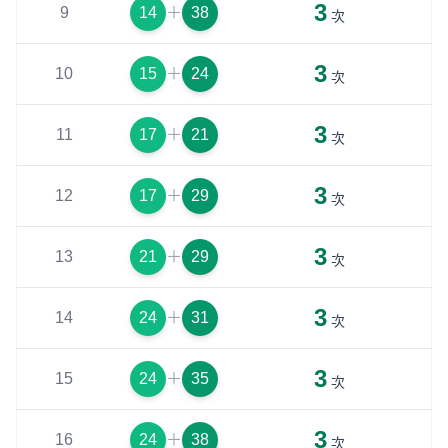
3
9
14
＋
38
次
3
10
15
＋
24
次
3
11
17
＋
21
次
3
12
17
＋
29
次
3
13
21
＋
29
次
3
14
24
＋
31
次
3
15
24
＋
35
次
3
16
24
＋
38
次