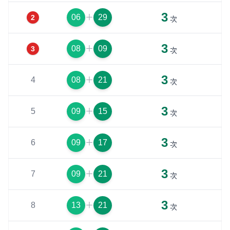
3
06
＋
29
2
次
3
08
＋
09
3
次
3
4
08
＋
21
次
3
5
09
＋
15
次
3
6
09
＋
17
次
3
7
09
＋
21
次
3
8
13
＋
21
次