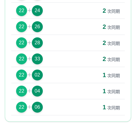
2
22
＋
24
次同期
2
22
＋
26
次同期
2
22
＋
28
次同期
2
22
＋
33
次同期
1
22
＋
02
次同期
1
22
＋
04
次同期
1
22
＋
06
次同期