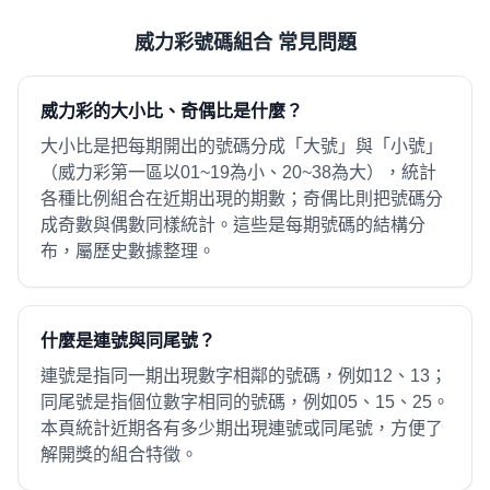
威力彩號碼組合 常見問題
威力彩的大小比、奇偶比是什麼？
大小比是把每期開出的號碼分成「大號」與「小號」
（威力彩第一區以01~19為小、20~38為大），統計
各種比例組合在近期出現的期數；奇偶比則把號碼分
成奇數與偶數同樣統計。這些是每期號碼的結構分
布，屬歷史數據整理。
什麼是連號與同尾號？
連號是指同一期出現數字相鄰的號碼，例如12、13；
同尾號是指個位數字相同的號碼，例如05、15、25。
本頁統計近期各有多少期出現連號或同尾號，方便了
解開獎的組合特徵。