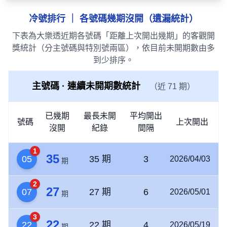
冷號排行 ｜ 各號碼幾期沒開（遺漏統計）
下表為大樂透近期各號碼「距離上次開出幾期」的客觀開
獎統計（分主號碼與特別號兩區），依目前未開期數由多
到少排序。
主號碼 · 連續未開期數統計
（近 71 期）
已幾期
最長未開
平均開出
號碼
上次開出
沒開
紀錄
間隔
1
35
05
35 期
3
2026/04/03
期
2
27
07
27 期
6
2026/05/01
期
3
22
22
22 期
4
2026/05/19
期