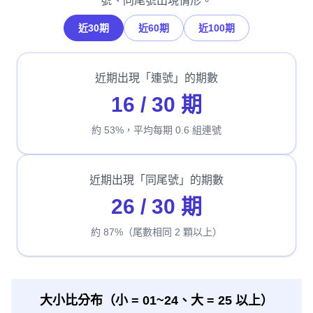
號、同尾號出現情形。
近30期
近60期
近100期
近期出現「連號」的期數
16 / 30 期
約 53%，平均每期 0.6 組連號
近期出現「同尾號」的期數
26 / 30 期
約 87%（尾數相同 2 顆以上）
大小比分布（小 = 01~24、大 = 25 以上）