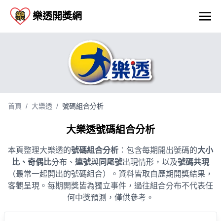
樂透開獎網
首頁
/
大樂透
/
號碼組合分析
大樂透號碼組合分析
本頁整理大樂透的
號碼組合分析
：包含每期開出號碼的
大小
比、奇偶比
分布、
連號
與
同尾號
出現情形，以及
號碼共現
（最常一起開出的號碼組合）。資料皆取自歷期開獎結果，
客觀呈現。每期開獎皆為獨立事件，過往組合分布不代表任
何中獎預測，僅供參考。