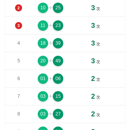
3
10
＋
25
2
次
3
11
＋
23
3
次
3
4
18
＋
39
次
3
5
20
＋
49
次
2
6
01
＋
06
次
2
7
03
＋
15
次
2
8
03
＋
27
次