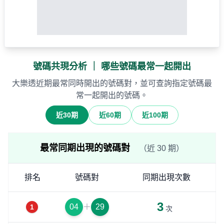
號碼共現分析 ｜ 哪些號碼最常一起開出
大樂透近期最常同時開出的號碼對，並可查詢指定號碼最
常一起開出的號碼。
近30期
近60期
近100期
最常同期出現的號碼對
（近 30 期）
排名
號碼對
同期出現次數
3
04
＋
29
1
次